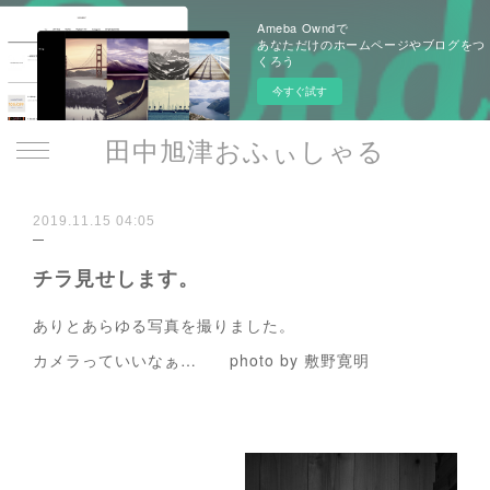
Ameba Owndで
あなただけのホームページやブログをつ
くろう
今すぐ試す
田中旭津おふぃしゃる
2019.11.15 04:05
チラ見せします。
ありとあらゆる写真を撮りました。
カメラっていいなぁ… photo by 敷野寛明