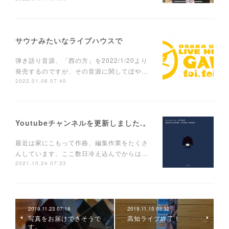
サウナみたいなライブハウスで
弾き語り音源、「西の方」を2022/1/20より
発売するのですが、その音源に関してぼや…
2022.01.08 07:40
Youtubeチャンネルを更新しました.。
最近は家にこもって作曲、編集作業をたくさ
んしています、ここ数日冷え込んでからは…
2021.10.24 07:33
2019.11.23 07:16
2019.11.15 03:32
写真をお届けできそうで
高知ライブ終了！
す。