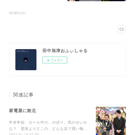
NEWS
(
23
)
田中旭津おふぃしゃる
フォロー
関連記事
家電屋に敗北
年末年始、セール中の、のぼり。気のせいか
な？ 普段よりどこの、どんな店で買い物…
2022.01.14 07:00